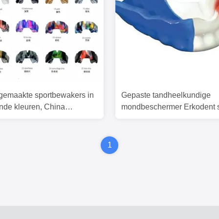
gemaakte sportbewakers in
Gepaste tandheelkundige
ende kleuren, China
mondbeschermer Erkodent s
undige laboratorium sport
sportmondbeschermers
akers
1