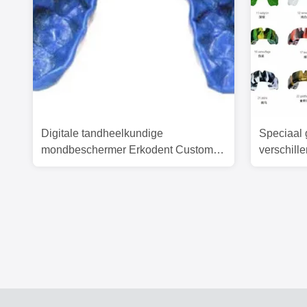
Digitale tandheelkundige
Speciaal 
mondbeschermer Erkodent Custom
verschill
sportmondbeschermers
tandheelk
mondbew