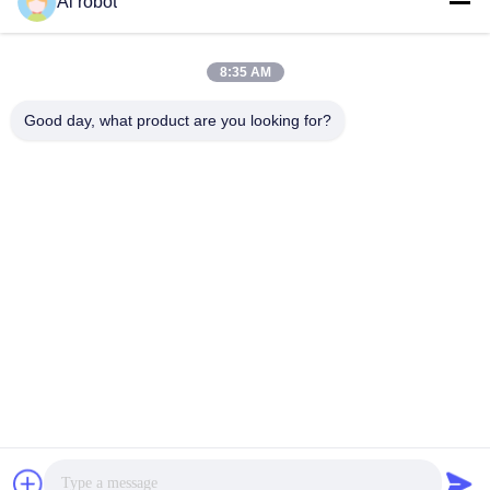
Ai robot
VIVI DENTAI
LABORATORY
8:35 AM
Good day, what product are you looking for?
VIVI Dental Lab is een full-service lab van hoog niveau uit
Shenzhen, China. Het is een van de toppers tandtechnisch
laboratorium dat is gecertificeerd met CE, ISO en FDA en
is uitgerust met up-to-date machines. Zijn toewijding aan
hoge kwaliteit, snelle doorlooptijd en professionele
diensten heeft velen gewonnen positieve feedback van
Europese en Amerikaanse markten.
Privacybeleid
|
Sitemap
| De Goede Kwaliteit van China China
tandheelkundig lab. leverancier. 2022-2026
VIVI DENTAI
LABORATORY
. Alle rechten voorbehoudena.