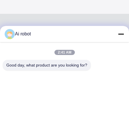
Ai robot
VIVI DENTAI
LABORATORY
2:41 AM
Good day, what product are you looking for?
VIVI Dental Lab is een full-service lab van hoog niveau uit
Shenzhen, China. Het is een van de toppers tandtechnisch
laboratorium dat is gecertificeerd met CE, ISO en FDA en
is uitgerust met up-to-date machines. Zijn toewijding aan
hoge kwaliteit, snelle doorlooptijd en professionele
diensten heeft velen gewonnen positieve feedback van
Europese en Amerikaanse markten.