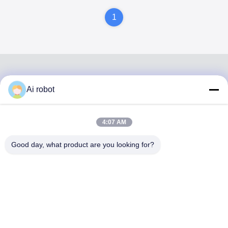
brug
FDA China en FDA
1
Ai robot
VIVI DENTAI
LABORATORY
4:07 AM
Good day, what product are you looking for?
VIVI Dental Lab is een full-service lab van hoog niveau uit
Shenzhen, China. Het is een van de toppers tandtechnisch
laboratorium dat is gecertificeerd met CE, ISO en FDA en
is uitgerust met up-to-date machines. Zijn toewijding aan
hoge kwaliteit, snelle doorlooptijd en professionele