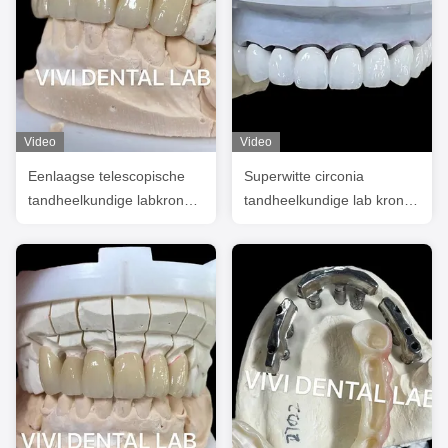
Video
Video
Eenlaagse telescopische
Superwitte circonia
tandheelkundige labkronen
tandheelkundige lab kronen
Zirconia Noritake porselein
3D PRO PFZ Noritake
porselein