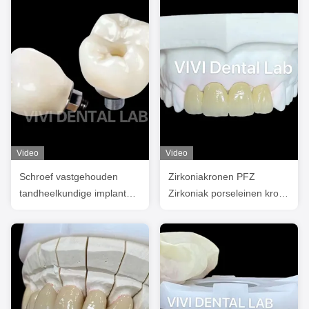
Video
Video
Schroef vastgehouden
Zirkoniakronen PFZ
tandheelkundige implantaat
Zirkoniak porseleinen kroon
kroon PFZ porselein
tandheelkundige tandkroon
gelaagd zirconia