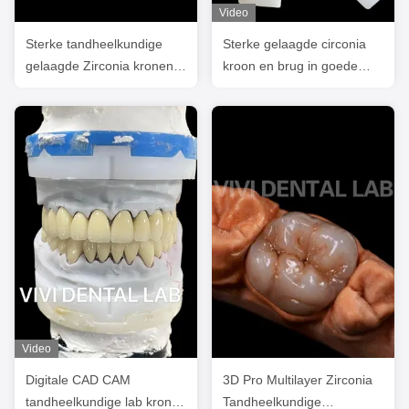
Video
Sterke tandheelkundige
Sterke gelaagde circonia
gelaagde Zirconia kronen
kroon en brug in goede
Volle mond FDA ISO
esthetiek
gecertificeerd
Video
Digitale CAD CAM
3D Pro Multilayer Zirconia
tandheelkundige lab kronen
Tandheelkundige