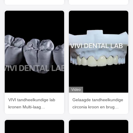
doorzichtige gelaagde
Kroonbrug Volledige
Zirconia kroon
Anatomie
Video
VIVI tandheelkundige lab
Gelaagde tandheelkundige
kronen Multi-laag
circonia kroon en brug
Monolithische Zirconia
doorzichtigheid 3D PRO
kroon