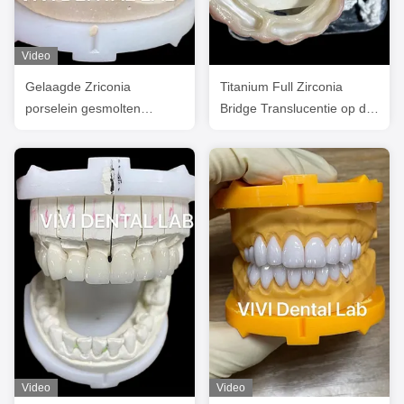
Video
Gelaagde Zriconia
Titanium Full Zirconia
porselein gesmolten
Bridge Translucentie op de
metalen kronen in goede
implantaatbalk
schaduw
Video
Video