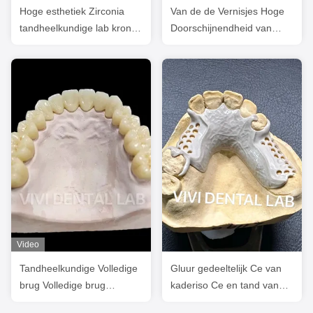
Hoge esthetiek Zirconia
Van de de Vernisjes Hoge
tandheelkundige lab kronen
Doorschijnendheid van
brug met gelaagd porselein
Ivoclaremax het
Gelamineerde
Tandlaboratorium van
China
Video
Tandheelkundige Volledige
Gluur gedeeltelijk Ce van
brug Volledige brug
kaderiso Ce en tand van
Professionele Volledige
het laboratorium ISO van