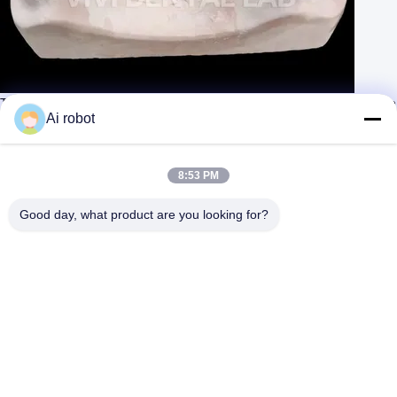
Tandheelkundige Volledige brug Volledige brug Professionele Volledige
brug
Ai robot
Contact opnemen
Leer meer
#
Gelaagde kronen van zirconia
#
Hoog edelmetaal kroon
8:53 PM
#
PMMA Voorlopige kroon
Good day, what product are you looking for?
Tandheelkundige kroon en brug
2025-03-24
411 Meningen
Productnaam:Volle brug Totaal brug Beschrijving: Het
Bekijk meer
VIVI tandheelkundig laboratorium heeft een specifieke productielijn
voor monolithische zirconia kronen, en ook een esthetische lijn voor
gelaagde ...
Bekijk meer
Berichten van bezoekers
Laat een bericht achter.