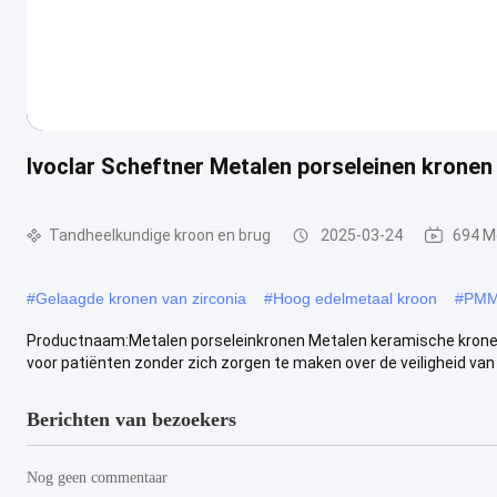
Ivoclar Scheftner Metalen porseleinen krone
Tandheelkundige kroon en brug
2025-03-24
694 M
#
Gelaagde kronen van zirconia
#
Hoog edelmetaal kroon
#
PMMA
Productnaam:Metalen porseleinkronen Metalen keramische kronen
voor patiënten zonder zich zorgen te maken over de veiligheid van d
Berichten van bezoekers
Nog geen commentaar