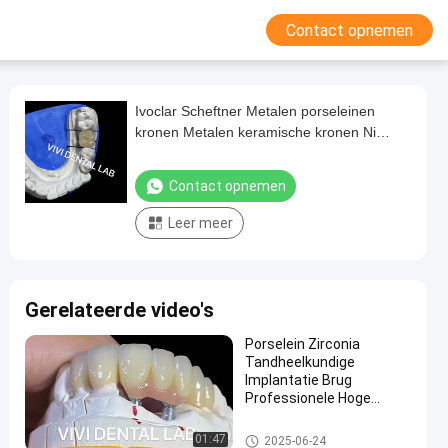
Contact opnemen
Ivoclar Scheftner Metalen porseleinen
kronen Metalen keramische kronen Ni
Wees gratis
Contact opnemen
Leer meer
Gerelateerde video's
Porselein Zirconia
Tandheelkundige
Implantatie Brug
Professionele Hoge
Esthetiek
Implantatie kroon en brug
01:47
2025-06-24