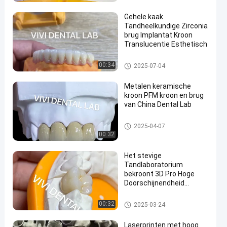
Gehele kaak
Tandheelkundige Zirconia
brug Implantat Kroon
Translucentie Esthetisch
Tandheelkundige kroon en bru
00:34
2025-07-04
g
Metalen keramische
kroon PFM kroon en brug
van China Dental Lab
Tandheelkundige kroon en bru
2025-04-07
g
00:32
Het stevige
Tandlaboratorium
bekroont 3D Pro Hoge
Doorschijnendheid
Volledige
Zirconiumdioxydekronen
Tandheelkundige kroon en bru
00:32
2025-03-24
China Tandlaboratorium
g
Laserprinten met hoog