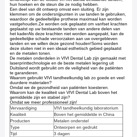
hun hoeken en de steun die ze nodig hebben.
Een deel van dit ontwerp omvat een sluiting. Er zijn
klemmen om de ondersnijpunten in uw tanden te gebruiken,
waardoor de gedeeltelijke prothese maximaal kan worden
vastgehouden.Ze worden ook geplaatst om vanfset krachten
geplaatst op uw bestaande tanden van andere delen van
het kaderAls deze krachten niet worden aangepakt, kan de
gedeeltelijke schade veroorzaken aan uw overgebleven
tanden en we willen deze gezond houden!Soms worden
deze sluiten niet in een ideaal esthetisch gebied geplaatst
en de metalen tonen.
De metalen onderdelen in VIVI Dental Lab zijn gemaakt met
laserprinttechnologie en de beste metalen legering uit
Duitsland wordt gebruikt om de veiligheid van de patiënten
te garanderen.
Waarom gebruikt VIVI tandheelkundig lab zo goede en veel
duurdere materialen?
Omdat we de gezondheid van patiënten koesteren.
Waarom kan de kwaliteit van VIVI Dental Lab boven het
gemiddelde zijn en stabiel zijn?
Omdat we meer professioneel zijn!
Vervaardiging
VIVI tandheelkundig laboratorium
Kwaliteit
Boven het gemiddelde in China
Producten
Metalen onderstel
Type
Ontworpen en gedrukt
Tijd
3 dagen