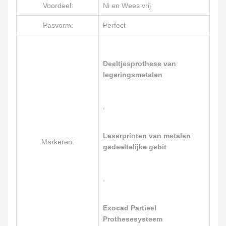
Voordeel:
Ni en Wees vrij
Pasvorm:
Perfect
Deeltjesprothese van
legeringsmetalen
,
Laserprinten van metalen
Markeren:
gedeeltelijke gebit
,
Exocad Partieel
Prothesesysteem