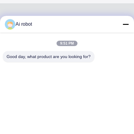
Ai robot
VIVI DENTAI
LABORATORY
9:51 PM
Good day, what product are you looking for?
VIVI Dental Lab is een full-service lab van hoog niveau uit
Shenzhen, China. Het is een van de toppers tandtechnisch
laboratorium dat is gecertificeerd met CE, ISO en FDA en
is uitgerust met up-to-date machines. Zijn toewijding aan
hoge kwaliteit, snelle doorlooptijd en professionele
diensten heeft velen gewonnen positieve feedback van
Europese en Amerikaanse markten.