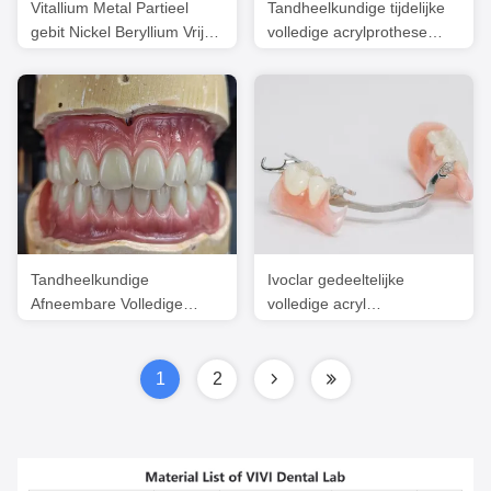
Vitallium Metal Partieel
Tandheelkundige tijdelijke
gebit Nickel Beryllium Vrije
volledige acrylprothese
Chroom Cobaltlegering
Ivoclar Professional FDA
goedgekeurd
Tandheelkundige
Ivoclar gedeeltelijke
Afneembare Volledige
volledige acryl
Prothese Ivoclar Volledige
tandheelkundige prothese
Prothese Acryl Tanden
tandheelkundige comfort
op maat
1
2