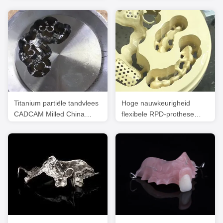
het laboratorium ISO van
tandheelkundige China
FDA China en FDA
tandheelkundige
laboratorium
Titanium partiële tandvlees
Hoge nauwkeurigheid
CADCAM Milled China
flexibele RPD-prothese
tandheelkundig
ontworpen gefreesde
laboratorium
PEEK-partiële prothese