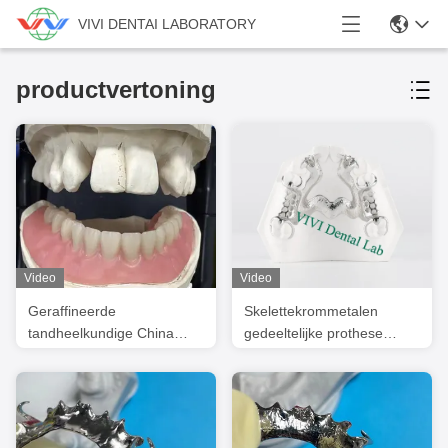
VIVI DENTAI LABORATORY
productvertoning
Video
Video
Geraffineerde
Skelettekrommetalen
tandheelkundige China
gedeeltelijke prothese
tandheelkundig
geprint CoCr-
laboratorium
protheseontwerp