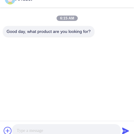
LABORATORY
6:15 AM
Good day, what product are you looking for?
VIVI Dental Lab is een full-service lab van hoog niveau uit
Shenzhen, China. Het is een van de toppers tandtechnisch
laboratorium dat is gecertificeerd met CE, ISO en FDA en
is uitgerust met up-to-date machines. Zijn toewijding aan
hoge kwaliteit, snelle doorlooptijd en professionele
diensten heeft velen gewonnen positieve feedback van
Europese en Amerikaanse markten.
Privacybeleid
|
Sitemap
| De Goede Kwaliteit van China China
tandheelkundig lab. leverancier. 2022-2026
VIVI DENTAI
LABORATORY
. Alle rechten voorbehoudena.