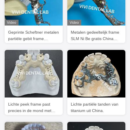
Video
Video
Geprinte Scheftner metalen
Metalen gedeeltelijk frame
partiële gebit frame
SLM Ni Be gratis China
nauwkeurig aangepast
tandheelkundig lab
Lichte peek frame past
Lichte partiële tanden van
precies in de mond met
titanium uit China.
roze of beige kleur