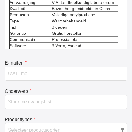
Vervaardiging
VIVI tandheelkundig laboratorium
Kwaliteit
Boven het gemiddelde in China
Producten
Volledige acrylprothese
Type
Warmtebehandeld
Tijd
3 dagen
Garantie
Gratis herstellen.
Communicatie
Professionele
Software
3 Vorm, Exocad
E-mailen
*
Onderwerp
*
Producttypes
*