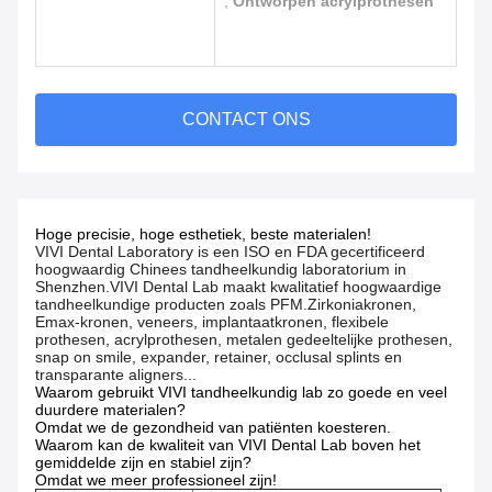
,
Ontworpen acrylprothesen
CONTACT ONS
Hoge precisie, hoge esthetiek, beste materialen!
VIVI Dental Laboratory is een ISO en FDA gecertificeerd
hoogwaardig Chinees tandheelkundig laboratorium in
Shenzhen.VIVI Dental Lab maakt kwalitatief hoogwaardige
tandheelkundige producten zoals PFM.Zirkoniakronen,
Emax-kronen, veneers, implantaatkronen, flexibele
prothesen, acrylprothesen, metalen gedeeltelijke prothesen,
snap on smile, expander, retainer, occlusal splints en
transparante aligners...
Waarom gebruikt VIVI tandheelkundig lab zo goede en veel
duurdere materialen?
Omdat we de gezondheid van patiënten koesteren.
Waarom kan de kwaliteit van VIVI Dental Lab boven het
gemiddelde zijn en stabiel zijn?
Omdat we meer professioneel zijn!