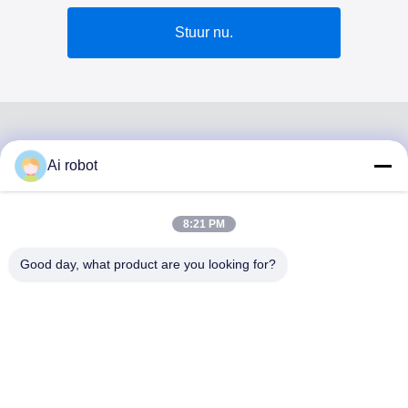
Stuur nu.
Ai robot
VIVI DENTAI
LABORATORY
8:21 PM
Good day, what product are you looking for?
VIVI Dental Lab is een full-service lab van hoog niveau uit
Shenzhen, China. Het is een van de toppers tandtechnisch
laboratorium dat is gecertificeerd met CE, ISO en FDA en
is uitgerust met up-to-date machines. Zijn toewijding aan
hoge kwaliteit, snelle doorlooptijd en professionele