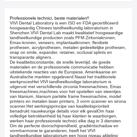
Professionele technici, beste materialen!!
VIVI Dental Laboratory is een ISO en FDA gecertificeerd
hoogwaardig Chinees tandheelkundig laboratorium in
Shenzhen.VIVI Dental Lab maakt kwalitatief hoogwaardige
tandheelkundige producten zoals PFM.Zirkoniakronen,
Emax-kronen, veneers, implantaatkronen, flexibele
prothesen, acrylprothesen, metalen gedeeltelijke prothesen,
snap on smile, expander, retainer, occlusal splints en
transparante aligners...
De kwaliteitsconstantie, de snelle levertijd, de goede
materialen en de professionele communicatie hebben
uitstekende reacties van de Europese, Amerikaanse en
Australische markten opgeleverd.Naast het traditionele
werkprocesHet VIVI tandheelkundige laboratorium is
uitgerust met verschillende zirconia freesmachines, Emax
freesmachines,machines voor het opstellen van steentjes
van titanium, titanium partiële frame freesmachine, model
printers en metalen laser printers, 3 vorm scanner en sirona
scanner.Het werkingsprincipe van kwaliteitsprioriteit
benadrukt nauwkeurige details voor elk gevalOm haar
volledige betrokkenheid bij haar klanten te waarborgen,
werken haar professionele technici elke dag in 3 diensten.
Om de perfecte doorschijnendheid, gradiëntschaduw en
vormharmonie te garanderen, heeft het VIVI
tandheelkundige laboratorium een hoog niveau afdeling