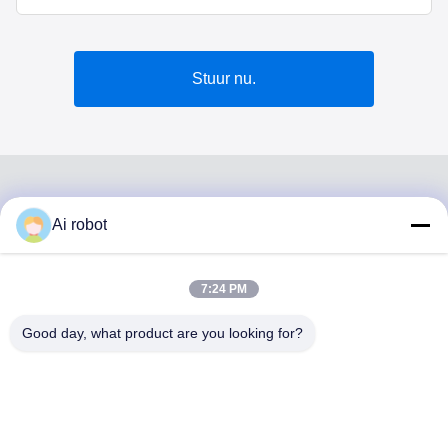
Stuur nu.
Ai robot
VIVI DENTAI
LABORATORY
7:24 PM
Good day, what product are you looking for?
VIVI Dental Lab is een full-service lab van hoog niveau uit
Shenzhen, China. Het is een van de toppers tandtechnisch
laboratorium dat is gecertificeerd met CE, ISO en FDA en