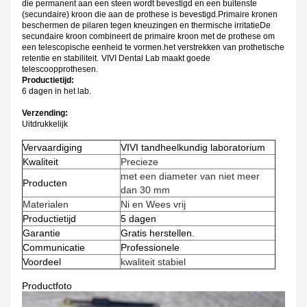
die permanent aan een steen wordt bevestigd en een buitenste
(secundaire) kroon die aan de prothese is bevestigd.Primaire kronen
beschermen de pilaren tegen kneuzingen en thermische irritatieDe
secundaire kroon combineert de primaire kroon met de prothese om
een telescopische eenheid te vormen.het verstrekken van prothetische
retentie en stabiliteit.
VIVI Dental Lab maakt goede
telescoopprothesen.
Productietijd:
6 dagen in het lab.
Verzending:
Uitdrukkelijk
Vervaardiging
VIVI tandheelkundig laboratorium
Kwaliteit
Precieze
met een diameter van niet meer
Producten
dan 30 mm
Materialen
Ni en Wees vrij
Productietijd
5 dagen
Garantie
Gratis herstellen.
Communicatie
Professionele
Voordeel
kwaliteit stabiel
Productfoto