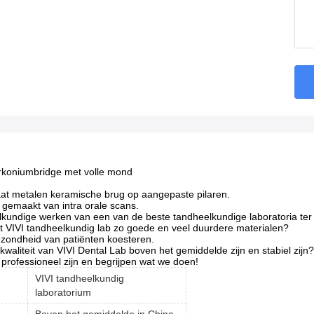
rkoniumbridge met volle mond
taat metalen keramische brug op aangepaste pilaren.
 gemaakt van intra orale scans.
elkundige werken van een van de beste tandheelkundige laboratoria ter
 VIVI tandheelkundig lab zo goede en veel duurdere materialen?
ondheid van patiënten koesteren.
aliteit van VIVI Dental Lab boven het gemiddelde zijn en stabiel zijn?
rofessioneel zijn en begrijpen wat we doen!
VIVI tandheelkundig
laboratorium