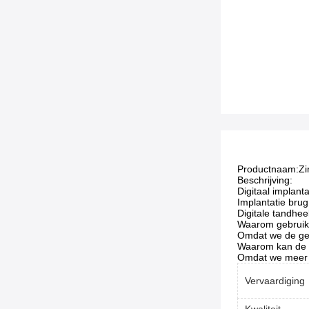
Productnaam:
Zi
Beschrijving:
Digitaal implan
Implantatie brug
Digitale tandhe
Waarom gebruikt
Omdat we de gez
Waarom kan de kw
Omdat we meer p
Vervaardiging