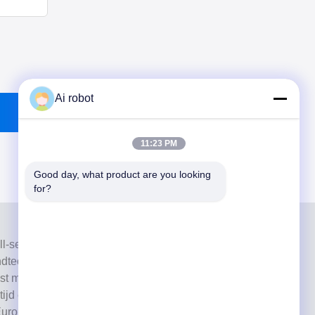
Ai robot
11:23 PM
Good day, what product are you looking 
for?
ull-service lab van hoog niveau uit Shenzhen, China. Het
ndtechnisch laboratorium dat is gecertificeerd met CE,
st met up-to-date machines. Zijn toewijding aan hoge
optijd en professionele diensten heeft velen gewonnen
Europese en Amerikaanse markten.