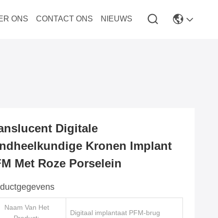
ER ONS
CONTACT ONS
NIEUWS
anslucent Digitale
ndheelkundige Kronen Implant
M Met Roze Porselein
ductgegevens
Naam Van Het
Digitaal implantaat PFM-brug