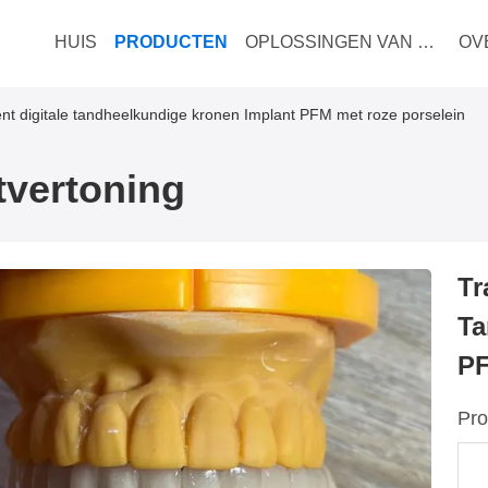
HUIS
PRODUCTEN
OPLOSSINGEN VAN ZAKEN
OV
nt digitale tandheelkundige kronen Implant PFM met roze porselein
tvertoning
Tr
Ta
PF
Pro